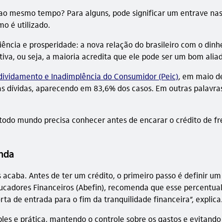
ao mesmo tempo? Para alguns, pode significar um entrave nas 
o é utilizado.
cia e prosperidade: a nova relação do brasileiro com o dinhe
iva, ou seja, a maioria acredita que ele pode ser um bom alia
dividamento e Inadimplência do Consumidor (Peic)
, em maio d
as dívidas, aparecendo em 83,6% dos casos. Em outras palavras,
todo mundo precisa conhecer antes de encarar o crédito de fre
enda
 acaba. Antes de ter um crédito, o primeiro passo é definir um
ducadores Financeiros (Abefin), recomenda que esse percentual
rta de entrada para o fim da tranquilidade financeira”, explica
mples e prática, mantendo o controle sobre os gastos e evitan