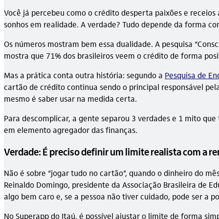
Você já percebeu como o crédito desperta paixões e receios 
sonhos em realidade. A verdade? Tudo depende da forma com
Os números mostram bem essa dualidade. A pesquisa “Consciên
mostra que 71% dos brasileiros veem o crédito de forma posit
Mas a prática conta outra história: segundo a
Pesquisa de En
cartão de crédito continua sendo o principal responsável pel
mesmo é saber usar na medida certa.
Para descomplicar, a gente separou 3 verdades e 1 mito que 
em elemento agregador das finanças.
Verdade: É preciso definir um limite realista com a r
Não é sobre “jogar tudo no cartão”, quando o dinheiro do mês
Reinaldo Domingo, presidente da Associação Brasileira de E
algo bem caro e, se a pessoa não tiver cuidado, pode ser a po
No Superapp do Itaú, é possível ajustar o limite de forma si