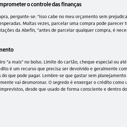
mprometer o controle das finanças
pra, pergunte-se: “isso cabe no meu orçamento sem prejudicar 
 inesperadas. Muitas vezes, parcelar uma compra pode parecer
tações da Abefin, “antes de parcelar qualquer compra, é neces
amento
iro “a mais” no bolso. Limite do cartão, cheque especial ou 
to é um recurso que precisa ser devolvido e geralmente com ju
s do que pode pagar. Lembre-se que gastar sem planejamento p
itavelmente vai desmoronar. O segredo é enxergar o crédito c
m imprevistos, desde que usado de forma consciente e dentro d