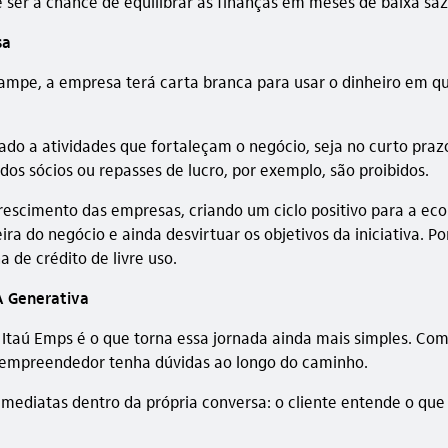
 ser a chance de equilibrar as finanças em meses de baixa 
sa
ampe, a empresa terá carta branca para usar o dinheiro em qu
ado a atividades que fortaleçam o negócio, seja no curto praz
os sócios ou repasses de lucro, por exemplo, são proibidos.
escimento das empresas, criando um ciclo positivo para a econ
ra do negócio e ainda desvirtuar os objetivos da iniciativa.
 de crédito de livre uso.
IA Generativa
lo Itaú Emps é o que torna essa jornada ainda mais simples. C
 empreendedor tenha dúvidas ao longo do caminho.
 imediatas dentro da própria conversa: o cliente entende o que