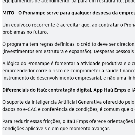
equipamentos de atendimento. Já para um restaurante, pode
MITO - O Pronampe serve para qualquer despesa da empre
Um equívoco recorrente é acreditar que, ao contratar o Pron
problemas no futuro.
O programa tem regras definidas: o crédito deve ser direcion
(investimentos em estrutura e expansão). Despesas pessoais d
A lógica do Pronampe é fomentar a atividade produtiva e o cr
empreendedor corre o risco de comprometer a saúde financei
instrumento de desenvolvimento empresarial, e não uma linha
Diferenciais do Itaú: contratação digital, App Itaú Emps e 
O suporte da Inteligência Artificial Generativa oferecido pe
dados no e-CAC e conferência de condições, é comum que o
Para reduzir essas fricções, o Itaú Emps oferece orientações
condições aplicáveis e em que momento avançar.