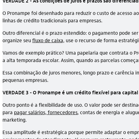
VERDADE 2 - As condições de juros e prazos são diferenciad
O Pronampe foi desenhado para reduzir o custo de acesso ao
linhas de crédito tradicionais para empresas.
Outro diferencial é o prazo estendido: o pagamento pode se
organize seu
fluxo de caixa,
use o recurso de forma estratégic
Vamos de exemplo prático? Uma papelaria que contrata o P
a alta temporada escolar. Assim, quando as parcelas começar
Essa combinação de juros menores, longo prazo e carência i
pequenas empresas.
VERDADE 3 - O Pronampe é um crédito flexível para capital
Outro ponto é a flexibilidade de uso. O valor pode ser destin
para
pagar salários, fornecedores
, contas de energia e alug
marketing.
Essa amplitude é estratégica porque permite adaptar o empré