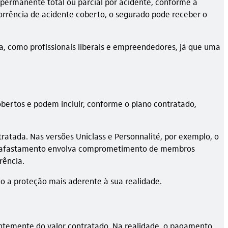
permanente total ou parcial por acidente, conforme a
rrência de acidente coberto, o segurado pode receber o
, como profissionais liberais e empreendedores, já que uma
ertos e podem incluir, conforme o plano contratado,
ratada. Nas versões Uniclass e Personnalité, por exemplo, o
so o afastamento envolva comprometimento de membros
rência.
ndo a proteção mais aderente à sua realidade.
ntemente do valor contratado. Na realidade, o pagamento