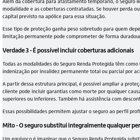
Além da cobertura para afastamento temporário, o Seguro Re
modalidade e as coberturas contratadas. Se houver perda ou
capital previsto na apólice para essa situação.
Esse tipo de proteção ganha peso sobretudo para quem depen
limitação permanente pode comprometer de forma duradoura 
Verdade 3 - É possível incluir coberturas adicionais
Todas as modalidades do Seguro Renda Protegida têm como b
indenização por invalidez permanente total ou parcial por ac
A partir dessa estrutura principal, é possível ampliar a pro
cliente pode incluir garantias como morte por qualquer ca
superiores ou inferiores. Também há assistência com descont
Essas possibilidades permitem ajustar o seguro ao perfil pro
Mito - O seguro substitui integralmente qualquer pe
Um equívoco é imaginar que o Seguro Renda Protegida subst