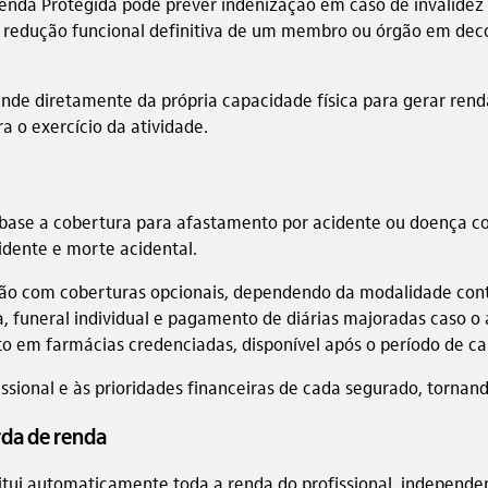
nda Protegida pode prever indenização em caso de invalidez 
 redução funcional definitiva de um membro ou órgão em deco
de diretamente da própria capacidade física para gerar renda
o exercício da atividade.
ase a cobertura para afastamento por acidente ou doença cob
idente e morte acidental.
teção com coberturas opcionais, dependendo da modalidade cont
usa, funeral individual e pagamento de diárias majoradas ca
o em farmácias credenciadas, disponível após o período de ca
fissional e às prioridades financeiras de cada segurado, torna
rda de renda
itui automaticamente toda a renda do profissional, independe