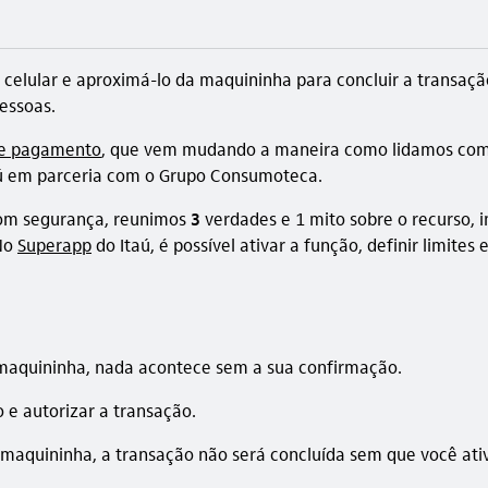
o celular e aproximá-lo da maquininha para concluir a transaç
pessoas.
e pagamento
, que vem mudando a maneira como lidamos com d
Itaú em parceria com o Grupo Consumoteca.
 com segurança, reunimos
3
verdades e 1 mito sobre o recurso, i
 No
Superapp
do Itaú, é possível ativar a função, definir limit
maquininha, nada acontece sem a sua confirmação.
o e autorizar a transação.
a maquininha, a transação não será concluída sem que você ati