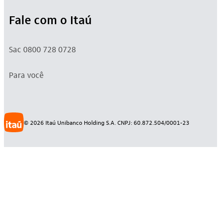
Fale com o Itaú
Sac 0800 728 0728
Para você
©
2026
Itaú Unibanco Holding S.A. CNPJ: 60.872.504/0001-23