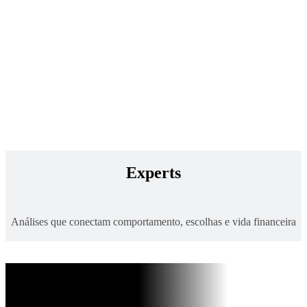
Uniclass
Tempo de leitura:
8 minutos
Novo Cartão Itaú Uniclass Black: 4 estratégias
práticas para acelerar seus pontos no dia a dia
Descubra como transformar pagamentos do cotidiano em
recompensas reais com regras transparentes e sem
Experts
complicação
Análises que conectam comportamento, escolhas e vida financeira