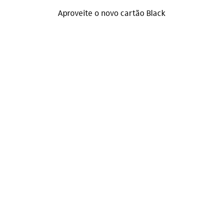
Aproveite o novo cartão Black
Uniclass
Tempo de leitura:
7 minutos
Novo cartão Itaú Uniclass Black reúne upgrade