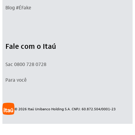
Blog #ÉFake
Fale com o Itaú
Sac 0800 728 0728
Para você
©
2026
Itaú Unibanco Holding S.A. CNPJ: 60.872.504/0001-23