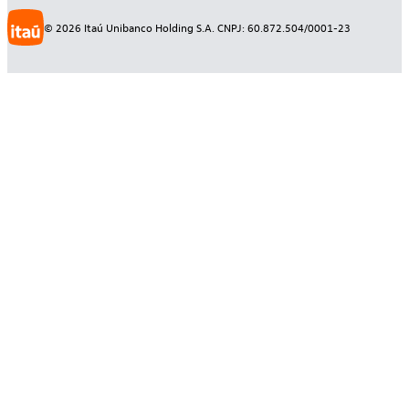
©
2026
Itaú Unibanco Holding S.A. CNPJ: 60.872.504/0001-23