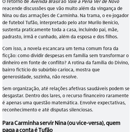
O retorno de
Avenida Brasil
ao
Vale a Pena Ver de Novo
reacende discussões que vão muito além da vingança de
Nina ou das armações de Carminha. Na trama, o ex-jogador
de futebol Tufão, interpretado pelo ator Murilo Benício,
sustenta praticamente toda a casa, incluindo pai, mãe,
padrasto, irmã e cunhado, além da esposa e dos filhos.
Com isso, a novela escancara um tema comum fora da
ficção: como dividir despesas em família sem transformar o
dinheiro em fonte de conflito? A rotina da família do Divino,
bairro fictício do subúrbio carioca, mostra que
generosidade, sozinha, não resolve.
Sem organização, até relações afetivas saudáveis podem se
desgastar. Dentro dos lares, o recurso financeiro raramente
é apenas uma questão matemática. Envolve expectativas,
reconhecimento e até disputas silenciosas.
Para Carminha servir Nina (ou vice-versa), quem
paga a conta é Tufão