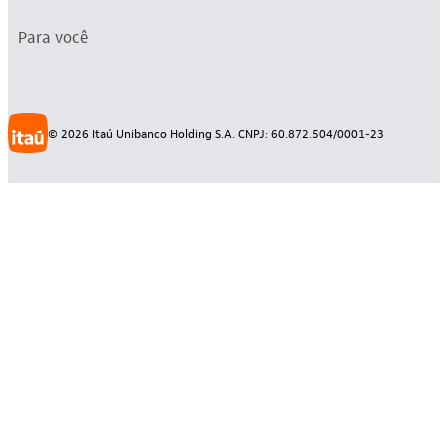
Para você
©
2026
Itaú Unibanco Holding S.A. CNPJ: 60.872.504/0001-23