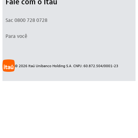
Fale com o Itaú
Sac 0800 728 0728
Para você
©
2026
Itaú Unibanco Holding S.A. CNPJ: 60.872.504/0001-23