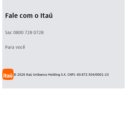
Fale com o Itaú
Sac 0800 728 0728
Para você
©
2026
Itaú Unibanco Holding S.A. CNPJ: 60.872.504/0001-23