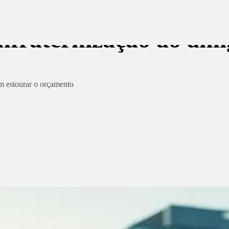
nfraternização ao ami
m estourar o orçamento