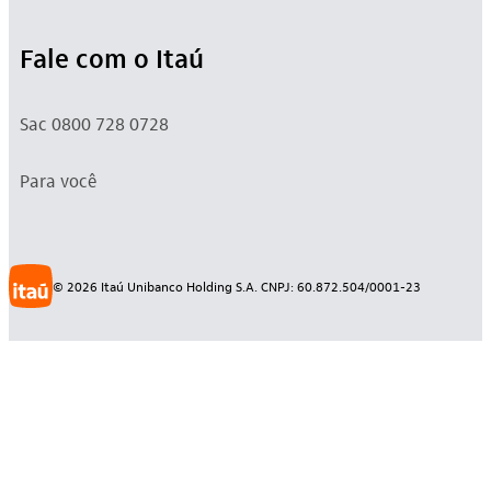
Fale com o Itaú
Sac 0800 728 0728
Para você
©
2026
Itaú Unibanco Holding S.A. CNPJ: 60.872.504/0001-23