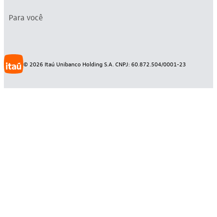
Para você
©
2026
Itaú Unibanco Holding S.A. CNPJ: 60.872.504/0001-23