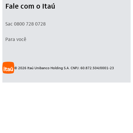
Fale com o Itaú
Sac 0800 728 0728
Para você
©
2026
Itaú Unibanco Holding S.A. CNPJ: 60.872.504/0001-23