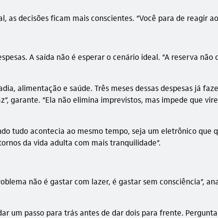
, as decisões ficam mais conscientes. “Você para de reagir ao
esas. A saída não é esperar o cenário ideal. “A reserva não 
radia, alimentação e saúde. Três meses dessas despesas já faz
z”, garante. “Ela não elimina imprevistos, mas impede que vi
ndo tudo acontecia ao mesmo tempo, seja um eletrônico que 
ornos da vida adulta com mais tranquilidade”.
roblema não é gastar com lazer, é gastar sem consciência”, an
r um passo para trás antes de dar dois para frente. Perguntar 