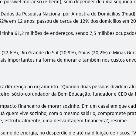
, é possível morar só (e bem!), sem depender de uma segunda r
. Dados da Pesquisa Nacional por Amostra de Domicílios (Pnad
 52% em 12 anos: passou de cerca de 12% dos domicílios em 
il tinha 61,2 milhões de endereços, sendo 7,5 milhões ocupado
22,6%), Rio Grande do Sul (20,9%), Goiás (20,2%) e Minas Ger
onais importantes na forma de morar e também nos custos envo
az diferença no orçamento. “Quando duas pessoas dividem alug
nceiro, sócio-cofundador da Bem Educação, fundador e CEO da 
 impacto financeiro de morar sozinho. Em um casal em que cada
. Já quem vive sozinho, com o mesmo salário, compromete pr
é, estruturalmente, uma desvantagem financeira”, resume.
umo de energia, no desperdício e até na diluição de riscos. “