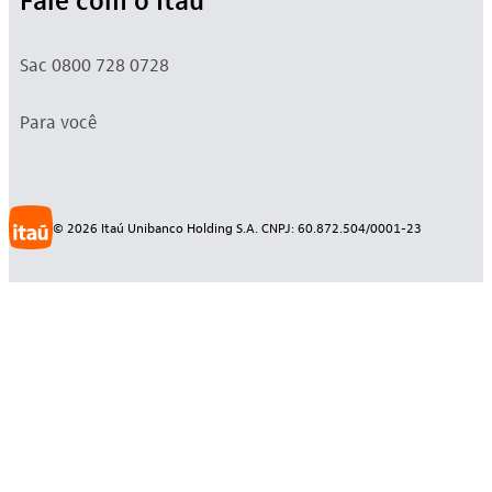
Sac 0800 728 0728
Para você
©
2026
Itaú Unibanco Holding S.A. CNPJ: 60.872.504/0001-23