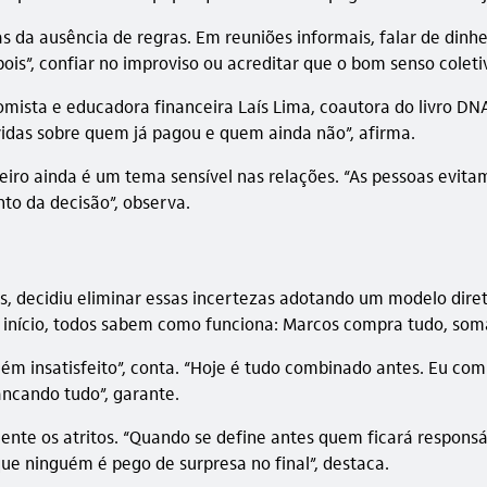
s da ausência de regras. Em reuniões informais, falar de dinhe
is”, confiar no improviso ou acreditar que o bom senso coleti
nomista e educadora financeira Laís Lima, coautora do livro 
das sobre quem já pagou e quem ainda não”, afirma.
eiro ainda é um tema sensível nas relações. “As pessoas evita
to da decisão”, observa.
os, decidiu eliminar essas incertezas adotando um modelo dire
início, todos sabem como funciona: Marcos compra tudo, soma o
m insatisfeito”, conta. “Hoje é tudo combinado antes. Eu comp
ncando tudo”, garante.
mente os atritos. “Quando se define antes quem ficará responsá
ue ninguém é pego de surpresa no final”, destaca.