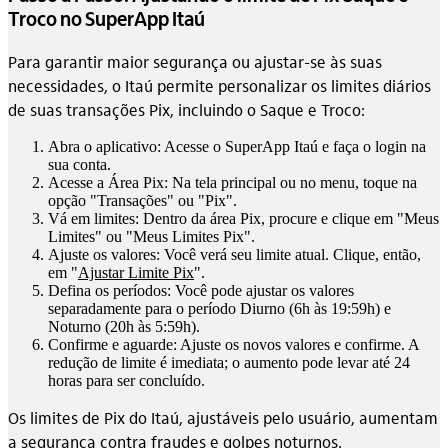
Troco no SuperApp Itaú
Para garantir maior segurança ou ajustar-se às suas
necessidades, o Itaú permite personalizar os limites diários
de suas transações Pix, incluindo o Saque e Troco:
Abra o aplicativo: Acesse o SuperApp Itaú e faça o login na
sua conta.
Acesse a Área Pix: Na tela principal ou no menu, toque na
opção "Transações" ou "Pix".
Vá em limites: Dentro da área Pix, procure e clique em "Meus
Limites" ou "Meus Limites Pix".
Ajuste os valores: Você verá seu limite atual. Clique, então,
em "
Ajustar Limite Pix
".
Defina os períodos: Você pode ajustar os valores
separadamente para o período Diurno (6h às 19:59h) e
Noturno (20h às 5:59h).
Confirme e aguarde: Ajuste os novos valores e confirme. A
redução de limite é imediata; o aumento pode levar até 24
horas para ser concluído.
Os limites de Pix do Itaú, ajustáveis pelo usuário, aumentam
a segurança contra
fraudes
e
golpes noturnos
.