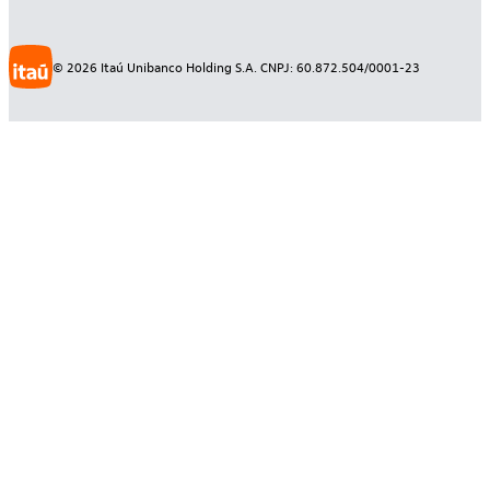
©
2026
Itaú Unibanco Holding S.A. CNPJ: 60.872.504/0001-23