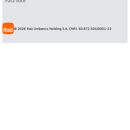
Para você
©
2026
Itaú Unibanco Holding S.A. CNPJ: 60.872.504/0001-23