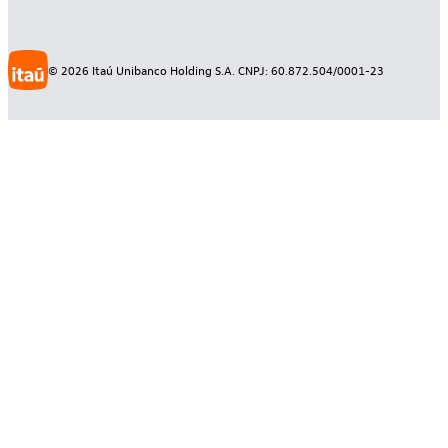
©
2026
Itaú Unibanco Holding S.A. CNPJ: 60.872.504/0001-23