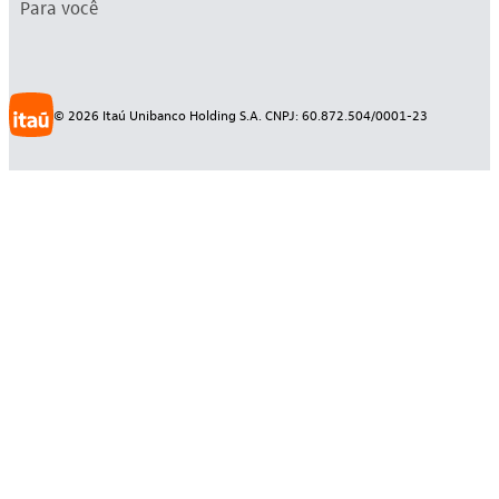
Para você
©
2026
Itaú Unibanco Holding S.A. CNPJ: 60.872.504/0001-23