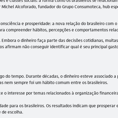
s e classes sociais: a forma como os brasileiros se relaciona
dor Michel Alcoforado, fundador do Grupo Consumoteca, hub es
Consciência e prosperidade: a nova relação do brasileiro com
 para compreender hábitos, percepções e comportamentos rela
 Embora o dinheiro faça parte das decisões cotidianas, muit
s afirmam não conseguir identificar qual é seu principal gas
go do tempo. Durante décadas, o dinheiro esteve associado a 
ças nem sempre foi um hábito comum entre os brasileiros.
ce o interesse por temas relacionados à organização finance
ade para os brasileiros. Os resultados indicam que prosperar
e de escolha.