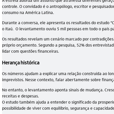
A estreia aborda um assunto que atravessa diferentes geraçõe
controle. O convidado é o antropólogo, escritor e pesquisa
consumo na América Latina.
Durante a conversa, ele apresenta os resultados do estudo “
o Itaú. O levantamento ouviu 5 mil pessoas em todo o país
Os resultados revelam um cenário marcado por contradições.
próprio orçamento. Segundo a pesquisa, 52% dos entrevistado
lidar com questões financeiras.
Herança histórica
Os números ajudam a explicar uma relação construída ao lon
imprevistos. Nesse contexto, falar abertamente sobre finan
No entanto, o levantamento aponta sinais de mudança. Cres
receitas e despesas.
O estudo também ajuda a entender o significado da prosperid
possibilidade de viver com equilíbrio, segurança e capacidad