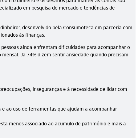
m com o dinheiro e os desafios para manter as contas sob
pecializado em pesquisa de mercado e tendências de
 o dinheiro”, desenvolvido pela Consumoteca em parceria com
cionados às finanças.
as pessoas ainda enfrentam dificuldades para acompanhar o
to mensal. Já 74% dizem sentir ansiedade quando precisam
preocupações, inseguranças e à necessidade de lidar com
ira e ao uso de ferramentas que ajudam a acompanhar
 está menos associado ao acúmulo de patrimônio e mais à