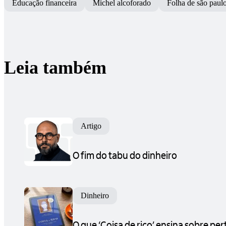
Educação financeira
Michel alcoforado
Folha de são paul
Leia também
Artigo
O fim do tabu do dinheiro
Dinheiro
O que ‘Coisa de rico’ ensina sobre per