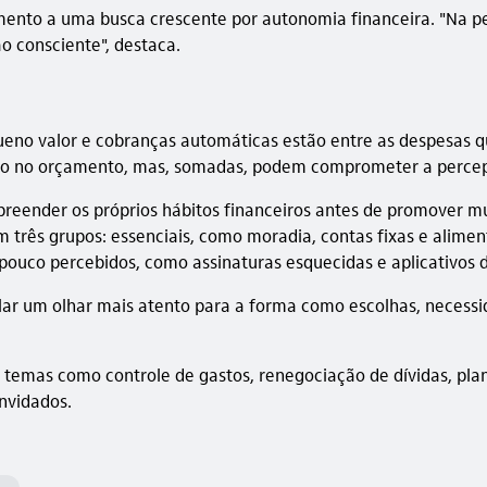
to a uma busca crescente por autonomia financeira. "Na pesqu
ão consciente", destaca.
equeno valor e cobranças automáticas estão entre as despesa
to no orçamento, mas, somadas, podem comprometer a percepç
preender os próprios hábitos financeiros antes de promover 
 três grupos: essenciais, como moradia, contas fixas e alime
os pouco percebidos, como assinaturas esquecidas e aplicativos 
mular um olhar mais atento para a forma como escolhas, neces
 temas como controle de gastos, renegociação de dívidas, pla
nvidados.