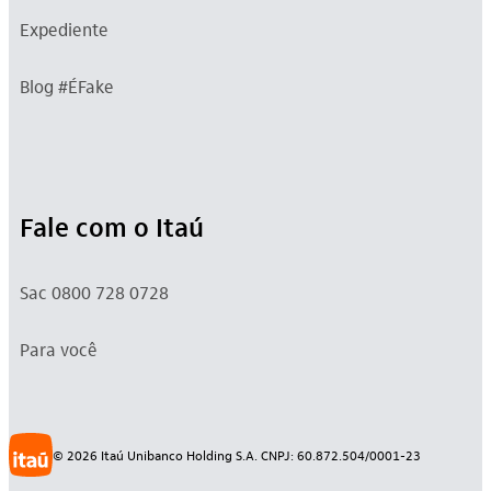
Expediente
Blog #ÉFake
Fale com o Itaú
Sac 0800 728 0728
Para você
©
2026
Itaú Unibanco Holding S.A. CNPJ: 60.872.504/0001-23