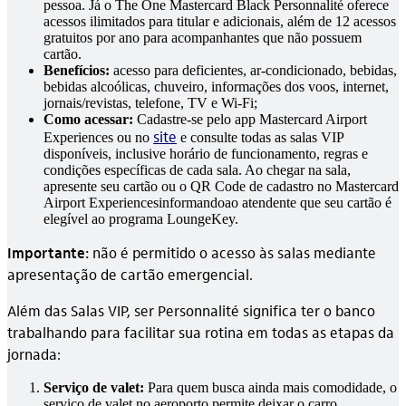
pessoa. Já o The One Mastercard Black Personnalité oferece
acessos ilimitados para titular e adicionais, além de 12 acessos
gratuitos por ano para acompanhantes que não possuem
cartão.
Benefícios:
acesso para deficientes, ar-condicionado, bebidas,
bebidas alcoólicas, chuveiro, informações dos voos, internet,
jornais/revistas, telefone, TV e Wi-Fi;
Como acessar:
Cadastre-se pelo app Mastercard Airport
site
Experiences ou no
e consulte todas as salas VIP
disponíveis, inclusive horário de funcionamento, regras e
condições específicas de cada sala. Ao chegar na sala,
apresente seu cartão ou o QR Code de cadastro no Mastercard
Airport Experiencesinformandoao atendente que seu cartão é
elegível ao programa LoungeKey.
Importante:
não é permitido o acesso às salas mediante
apresentação de cartão emergencial.
Além das Salas VIP, ser Personnalité significa ter o banco
trabalhando para facilitar sua rotina em todas as etapas da
jornada:
Serviço de valet:
Para quem busca ainda mais comodidade, o
serviço de valet no aeroporto permite deixar o carro