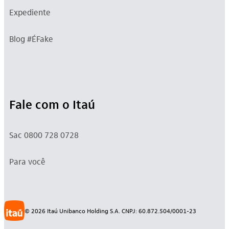
Expediente
Blog #ÉFake
Fale com o Itaú
Sac 0800 728 0728
Para você
©
2026
Itaú Unibanco Holding S.A. CNPJ: 60.872.504/0001-23