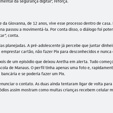
mental da segurança digital”, reforça.
 da Giovanna, de 12 anos, vive esse processo dentro de casa. 
na passou a movimentá-la. Por conta disso, o diálogo foi pote
ar”, conta.
 planejadas. A pré-adolescente já percebe que juntar dinheir
emprestar cartão, não fazer Pix para desconhecidos e nunca cl
depois de um episódio que deixou Aretha em alerta. Tudo com
scola de Manaus. O perfil tinha apenas uma foto e, rapidame
 bancária e se poderia fazer um Pix.
denunciar o contato. As duas ainda tentaram ligar de volta pa
ódios assim mostram como muitas crianças recebem celular mui