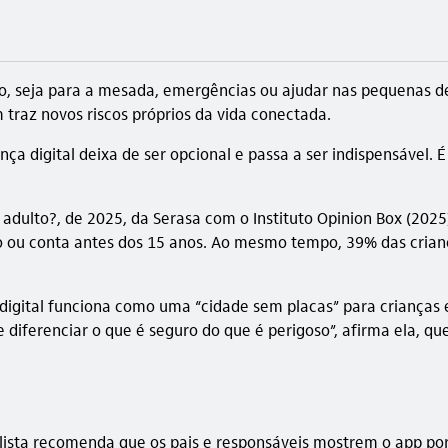
o, seja para a mesada, emergências ou ajudar nas pequenas dec
 traz novos riscos próprios da vida conectada.
nça digital deixa de ser opcional e passa a ser indispensável.
 adulto?, de 2025, da Serasa com o Instituto Opinion Box (2025
tão ou conta antes dos 15 anos. Ao mesmo tempo, 39% das cr
nte digital funciona como uma “cidade sem placas” para crianç
iferenciar o que é seguro do que é perigoso”, afirma ela, que é
ialista recomenda que os pais e responsáveis mostrem o app por