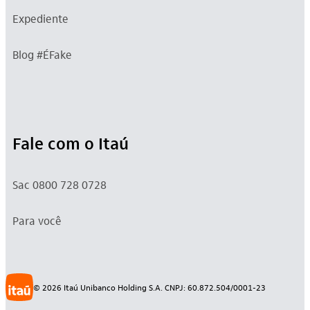
Expediente
Blog #ÉFake
Fale com o Itaú
Sac 0800 728 0728
Para você
©
2026
Itaú Unibanco Holding S.A. CNPJ: 60.872.504/0001-23