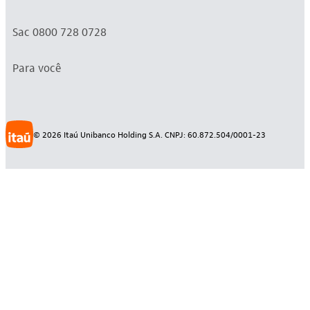
Sac 0800 728 0728
Para você
©
2026
Itaú Unibanco Holding S.A. CNPJ: 60.872.504/0001-23