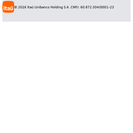
©
2026
Itaú Unibanco Holding S.A. CNPJ: 60.872.504/0001-23