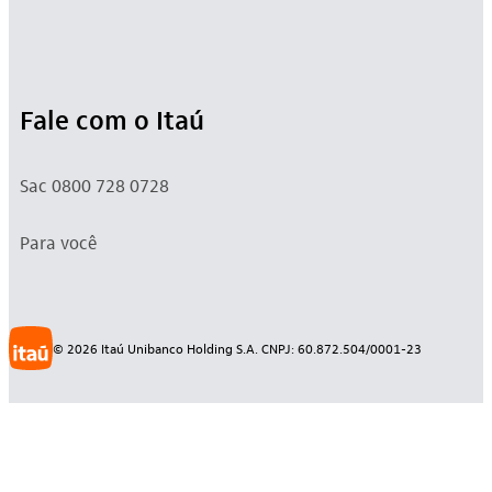
Fale com o Itaú
Sac 0800 728 0728
Para você
©
2026
Itaú Unibanco Holding S.A. CNPJ: 60.872.504/0001-23