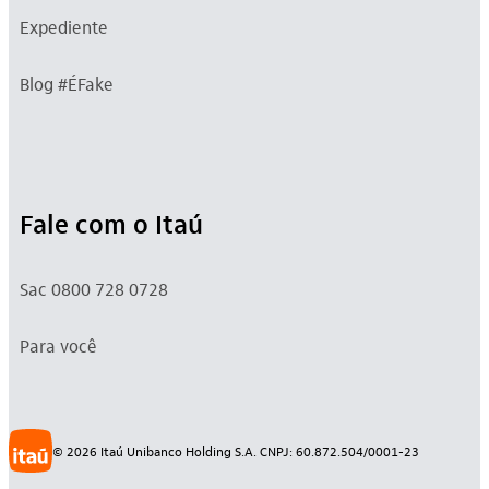
Expediente
Blog #ÉFake
Fale com o Itaú
Sac 0800 728 0728
Para você
©
2026
Itaú Unibanco Holding S.A. CNPJ: 60.872.504/0001-23