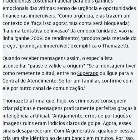
fraudulentas costumam apelar para dois gatilhos
emocionais das vítimas: senso de urgência e oportunidades
financeiras imperdíveis. “Como urgência, elas trazem um
contexto de ‘faça isso agora’, ‘sua conta será bloqueada’,
‘há uma tentativa de invasão’. Já em oportunidade, vão na
linha ‘ganhe 200% de rendimento’, ‘produto pela metade do
preço’, ‘promoção imperdível’, exemplifica o Thomazetti.
Quando receber mensagens assim, o especialista
aconselha: “pause e valide a origem”. “Se a mensagem tiver
como remetente o Itaú, entre no
Superapp
ou ligue para a
Central de Atendimento. Se for um familiar, confirme com
ele por outro canal de comunicação.”
Thomazetti afirma que, hoje, os criminosos conseguem
criar páginas e mensagens praticamente perfeitas graças à
inteligência artificial. “Antigamente, erros de português e
imagens ruins eram indícios claros de golpe. Agora, esses
sinais desapareceram. Com IA generativa, qualquer pessoa
cria um site idêntico ao de um banco em minutos. Por isso,