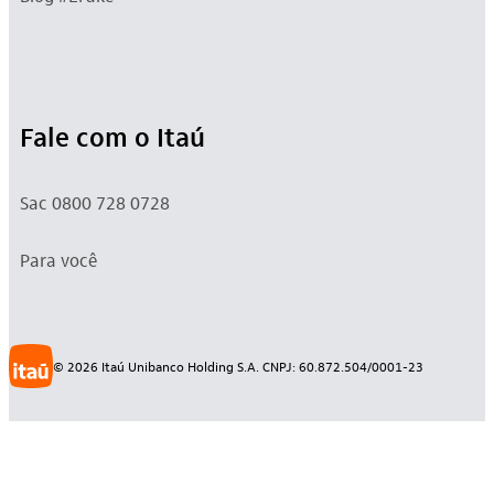
Fale com o Itaú
Sac 0800 728 0728
Para você
©
2026
Itaú Unibanco Holding S.A. CNPJ: 60.872.504/0001-23