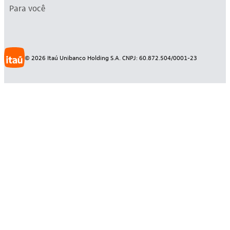
Para você
©
2026
Itaú Unibanco Holding S.A. CNPJ: 60.872.504/0001-23