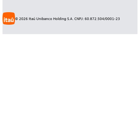
©
2026
Itaú Unibanco Holding S.A. CNPJ: 60.872.504/0001-23