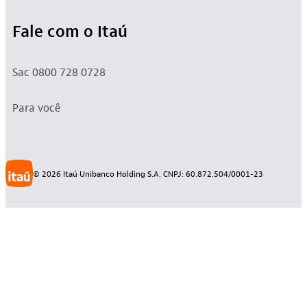
Fale com o Itaú
Sac 0800 728 0728
Para você
©
2026
Itaú Unibanco Holding S.A. CNPJ: 60.872.504/0001-23