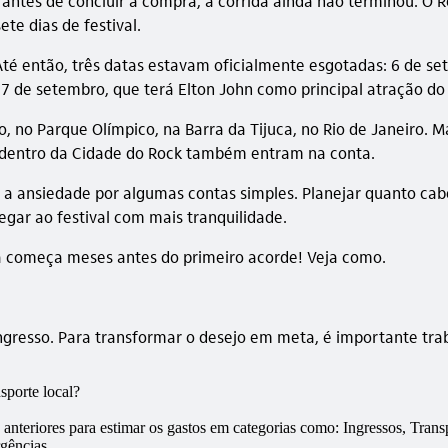
tes de concluir a compra, a corrida ainda não terminou. O Ro
ete dias de festival.
é então, três datas estavam oficialmente esgotadas: 6 de set
a 7 de setembro, que terá Elton John como principal atração 
ro, no Parque Olímpico, na Barra da Tijuca, no Rio de Janeiro. 
 dentro da Cidade do Rock também entram na conta.
 a ansiedade por algumas contas simples. Planejar quanto cab
egar ao festival com mais tranquilidade.
la começa meses antes do primeiro acorde! Veja como.
o ingresso. Para transformar o desejo em meta, é importante t
sporte local?
 anteriores para estimar os gastos em categorias como: Ingressos, Tra
gências.