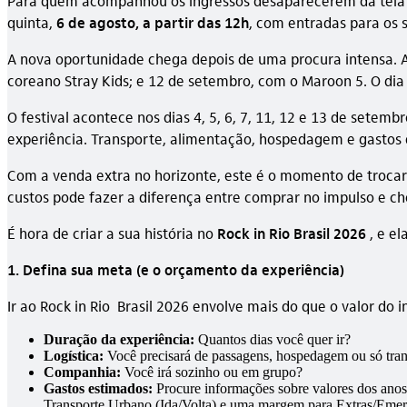
Para quem acompanhou os ingressos desaparecerem da tela an
quinta,
6 de agosto, a partir das 12h
, com entradas para os s
A nova oportunidade chega depois de uma procura intensa. At
coreano Stray Kids; e 12 de setembro, com o Maroon 5. O di
O festival acontece nos dias 4, 5, 6, 7, 11, 12 e 13 de setemb
experiência. Transporte, alimentação, hospedagem e gastos
Com a venda extra no horizonte, este é o momento de trocar
custos pode fazer a diferença entre comprar no impulso e ch
É hora de criar a sua história no
Rock in Rio Brasil 2026
, e e
1. Defina sua meta (e o orçamento da experiência)
Ir ao Rock in Rio Brasil 2026 envolve mais do que o valor d
Duração da experiência:
Quantos dias você quer ir?
Logística:
Você precisará de passagens, hospedagem ou só tran
Companhia:
Você irá sozinho ou em grupo?
Gastos estimados:
Procure informações sobre valores dos anos
Transporte Urbano (Ida/Volta) e uma margem para Extras/Emer