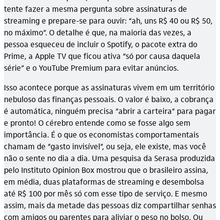
tente fazer a mesma pergunta sobre assinaturas de
streaming e prepare-se para ouvir: “ah, uns R$ 40 ou R$ 50,
no máximo”. O detalhe é que, na maioria das vezes, a
pessoa esqueceu de incluir o Spotify, o pacote extra do
Prime, a Apple TV que ficou ativa “só por causa daquela
série” e o YouTube Premium para evitar anúncios.
Isso acontece porque as assinaturas vivem em um território
nebuloso das finanças pessoais. O valor é baixo, a cobrança
é automática, ninguém precisa “abrir a carteira” para pagar
e pronto! O cérebro entende como se fosse algo sem
importância. É o que os economistas comportamentais
chamam de “gasto invisível”, ou seja, ele existe, mas você
não o sente no dia a dia. Uma pesquisa da Serasa produzida
pelo Instituto Opinion Box mostrou que o brasileiro assina,
em média, duas plataformas de streaming e desembolsa
até R$ 100 por mês só com esse tipo de serviço. E mesmo
assim, mais da metade das pessoas diz compartilhar senhas
com amigos ou parentes para aliviar o peso no bolso. Ou