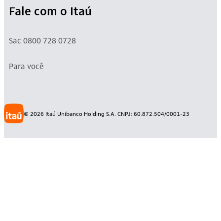
Fale com o Itaú
Sac 0800 728 0728
Para você
©
2026
Itaú Unibanco Holding S.A. CNPJ: 60.872.504/0001-23