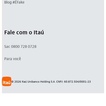
Blog #ÉFake
Fale com o Itaú
Sac 0800 728 0728
Para você
©
2026
Itaú Unibanco Holding S.A. CNPJ: 60.872.504/0001-23