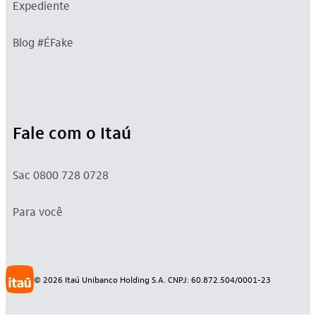
Expediente
Blog #ÉFake
Fale com o Itaú
Sac 0800 728 0728
Para você
©
2026
Itaú Unibanco Holding S.A. CNPJ: 60.872.504/0001-23